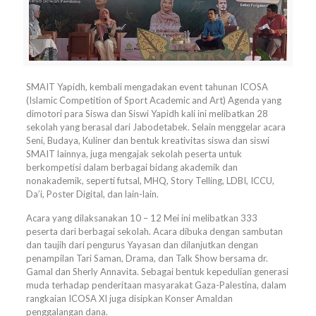
SMAIT Yapidh, kembali mengadakan event tahunan ICOSA
(Islamic Competition of Sport Academic and Art) Agenda yang
dimotori para Siswa dan Siswi Yapidh kali ini melibatkan 28
sekolah yang berasal dari Jabodetabek. Selain menggelar acara
Seni, Budaya, Kuliner dan bentuk kreativitas siswa dan siswi
SMAIT lainnya, juga mengajak sekolah peserta untuk
berkompetisi dalam berbagai bidang akademik dan
nonakademik, seperti futsal, MHQ, Story Telling, LDBI, ICCU,
Da’i, Poster Digital, dan lain-lain.
Acara yang dilaksanakan 10 – 12 Mei ini melibatkan 333
peserta dari berbagai sekolah. Acara dibuka dengan sambutan
dan taujih dari pengurus Yayasan dan dilanjutkan dengan
penampilan Tari Saman, Drama, dan Talk Show bersama dr.
Gamal dan Sherly Annavita. Sebagai bentuk kepedulian generasi
muda terhadap penderitaan masyarakat Gaza-Palestina, dalam
rangkaian ICOSA XI juga disipkan Konser Amaldan
penggalangan dana.