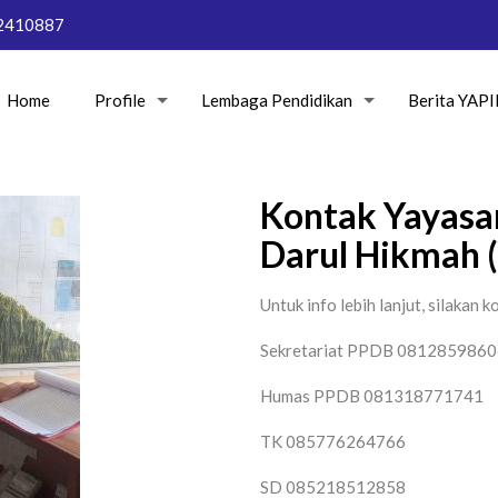
2410887
Home
Profile
Lembaga Pendidikan
Berita YAP
Kontak Yayasa
Darul Hikmah 
Untuk info lebih lanjut, silakan k
Sekretariat PPDB 081285986
Humas PPDB 081318771741
TK 085776264766
SD 085218512858