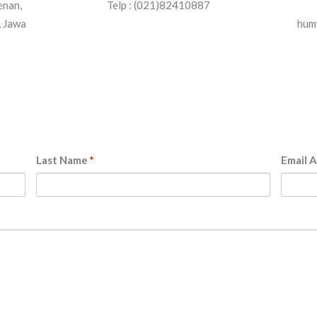
enan,
Telp : (021)82410887
, Jawa
hum
Last Name
*
Email 