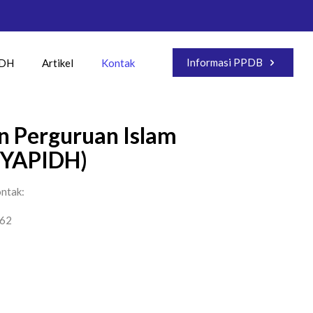
Informasi PPDB
IDH
Artikel
Kontak
n Perguruan Islam
(YAPIDH)
ontak:
062