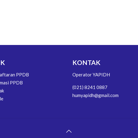
NK
KONTAK
aftaran PPDB
Operator YAPIDH
rmasi PPDB
(021) 8241 0887
ak
humyapidh@gmail.com
le