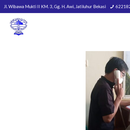
Jl. Wibawa Mukti II KM. 3, Gg. H. Awi, Jatiluhur Bekasi
62218