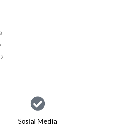
8
0
89
Sosial Media