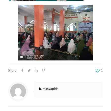
Share
1
humasyapidh