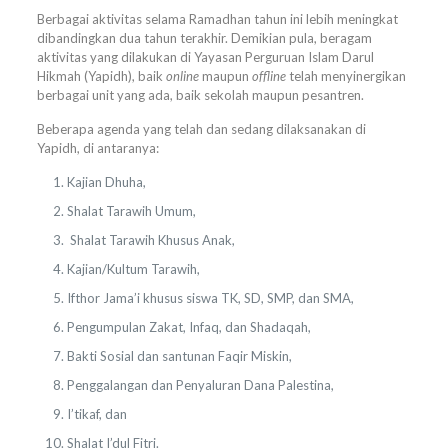
Berbagai aktivitas selama Ramadhan tahun ini lebih meningkat
dibandingkan dua tahun terakhir. Demikian pula, beragam
aktivitas yang dilakukan di Yayasan Perguruan Islam Darul
Hikmah (Yapidh), baik
online
maupun
offline
telah menyinergikan
berbagai unit yang ada, baik sekolah maupun pesantren.
Beberapa agenda yang telah dan sedang dilaksanakan di
Yapidh, di antaranya:
Kajian Dhuha,
Shalat Tarawih Umum,
Shalat Tarawih Khusus Anak,
Kajian/Kultum Tarawih,
Ifthor Jama’i khusus siswa TK, SD, SMP, dan SMA,
Pengumpulan Zakat, Infaq, dan Shadaqah,
Bakti Sosial dan santunan Faqir Miskin,
Penggalangan dan Penyaluran Dana Palestina,
I’tikaf, dan
Shalat I’dul Fitri.