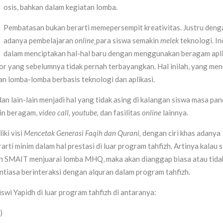
osis, bahkan dalam kegiatan lomba.
Pembatasan bukan berarti memepersempit kreativitas. Justru deng
adanya pembelajaran
online¸
para siswa semakin
melek
teknologi. In
dalam menciptakan hal-hal baru dengan menggunakan beragam apli
tor yang sebelumnya tidak pernah terbayangkan. Hal inilah, yang m
 lomba-lomba berbasis teknologi dan aplikasi.
dan lain-lain menjadi hal yang tidak asing di kalangan siswa masa pan
kin beragam,
video call, youtube,
dan fasilitas
online
lainnya.
iki visi
Mencetak Generasi Faqih dan Qurani,
dengan ciri khas adanya
arti minim dalam hal prestasi di luar program tahfizh. Artinya kalau 
un SMAIT menjuarai lomba MHQ, maka akan dianggap biasa atau tida
tiasa berinteraksi dengan alquran dalam program tahfizh.
swi Yapidh di luar program tahfizh di antaranya:
)