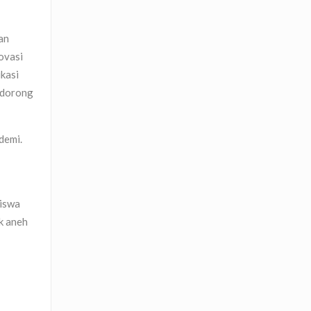
an
ovasi
kasi
endorong
demi.
siswa
k aneh