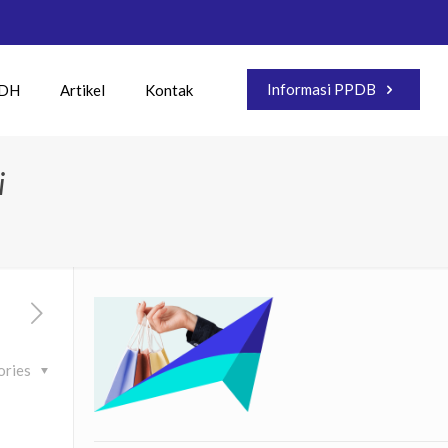
Informasi PPDB
IDH
Artikel
Kontak
i
ories