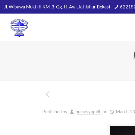
Jl. Wibawa Mukti II KM. 3, Gg. H. Awi, Jatiluhur Bekasi
62218
Published by
humasyapidh
on
March 13