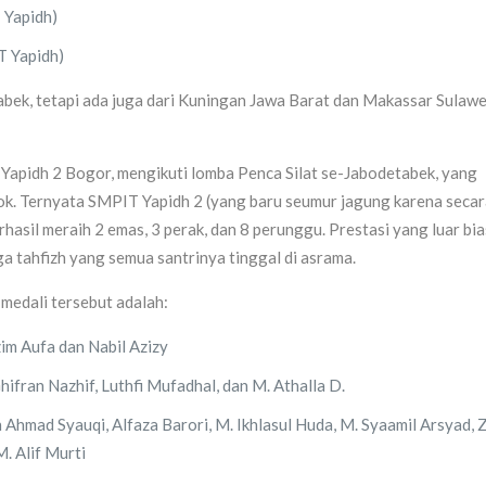
 Yapidh)
 Yapidh)
abek, tetapi ada juga dari Kuningan Jawa Barat dan Makassar Sulawe
Yapidh 2 Bogor, mengikuti lomba Penca Silat se-Jabodetabek, yang
k. Ternyata SMPIT Yapidh 2 (yang baru seumur jagung karena secar
rhasil meraih 2 emas, 3 perak, dan 8 perunggu. Prestasi yang luar bia
a tahfizh yang semua santrinya tinggal di asrama.
edali tersebut adalah:
im Aufa dan Nabil Azizy
fran Nazhif, Luthfi Mufadhal, dan M. Athalla D.
Ahmad Syauqi, Alfaza Barori, M. Ikhlasul Huda, M. Syaamil Arsyad, 
. Alif Murti