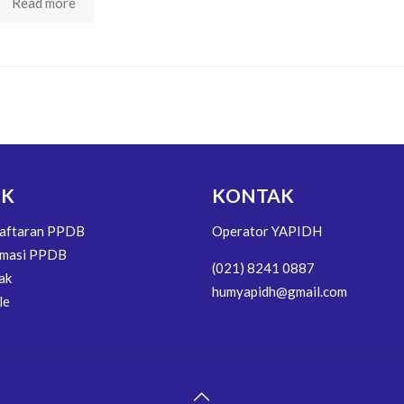
Read more
NK
KONTAK
aftaran PPDB
Operator YAPIDH
rmasi PPDB
(021) 8241 0887
ak
humyapidh@gmail.com
le