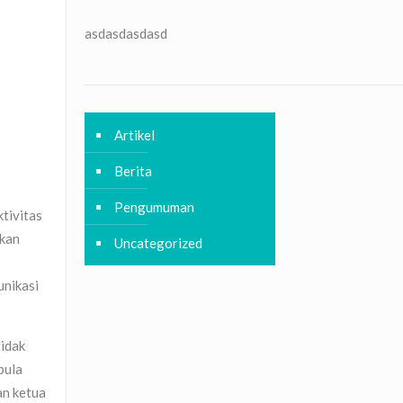
asdasdasdasd
Artikel
Berita
Pengumuman
tivitas
hkan
Uncategorized
unikasi
tidak
pula
an ketua