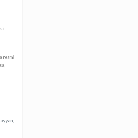
si
a resmi
sa,
Zayyan,