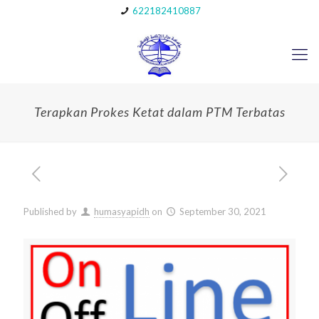
622182410887
Terapkan Prokes Ketat dalam PTM Terbatas
Published by
humasyapidh
on
September 30, 2021