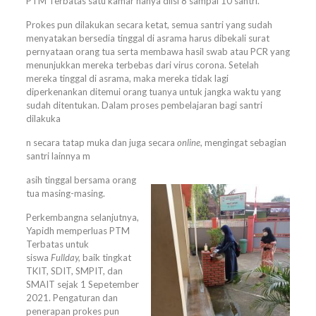
PTM Terbatas satu kamar hanya diisi 8 sampai 10 santri.
Prokes pun dilakukan secara ketat, semua santri yang sudah
menyatakan bersedia tinggal di asrama harus dibekali surat
pernyataan orang tua serta membawa hasil swab atau PCR yang
menunjukkan mereka terbebas dari virus corona. Setelah
mereka tinggal di asrama, maka mereka tidak lagi
diperkenankan ditemui orang tuanya untuk jangka waktu yang
sudah ditentukan. Dalam proses pembelajaran bagi santri
dilakuka
n secara tatap muka dan juga secara
online
, mengingat sebagian
santri lainnya m
asih tinggal bersama orang
tua masing-masing.
Perkembangna selanjutnya,
Yapidh memperluas PTM
Terbatas untuk
siswa
Fullday,
baik tingkat
TKIT, SDIT, SMPIT, dan
SMAIT sejak 1 Sepetember
2021. Pengaturan dan
penerapan prokes pun